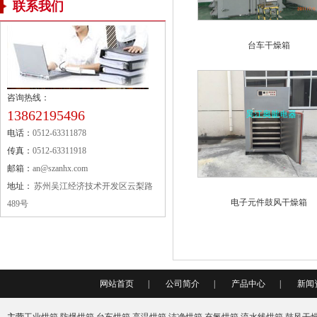
联系我们
台车干燥箱
咨询热线：
13862195496
电话：
0512-63311878
传真：
0512-63311918
邮箱：
an@szanhx.com
地址：
苏州吴江经济技术开发区云梨路
电子元件鼓风干燥箱
489号
网站首页
|
公司简介
|
产品中心
|
新闻