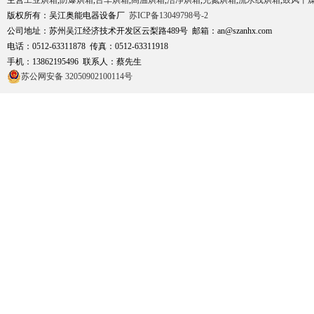
主营
工业烘箱
,
防爆烘箱
,
台车烘箱
,
高温烘箱
,
洁净烘箱
,
充氮烘箱
,
流水线烘箱
,
鼓风干
版权所有：吴江奥能电器设备厂
苏ICP备13049798号-2
公司地址：苏州吴江经济技术开发区云梨路489号 邮箱：an@szanhx.com
电话：0512-63311878 传真：0512-63311918
手机：13862195496 联系人：蔡先生
苏公网安备 32050902100114号