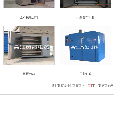
全不锈钢烘箱
大型台车烘箱
双层烤箱
工业烘箱
共1 页 页次:1/1 页
首页
上一页
1
下一页
尾页
转