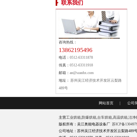
联系我们
咨询热线：
13862195496
电话：
0512-63311878
传真：
0512-63311918
邮箱：
an@szanhx.com
地址：
苏州吴江经济技术开发区云梨路
489号
网站首页
|
公司
主营
工业烘箱
,
防爆烘箱
,
台车烘箱
,
高温烘箱
,
洁净
版权所有：吴江奥能电器设备厂
苏ICP备130497
公司地址：苏州吴江经济技术开发区云梨路489号 邮箱：