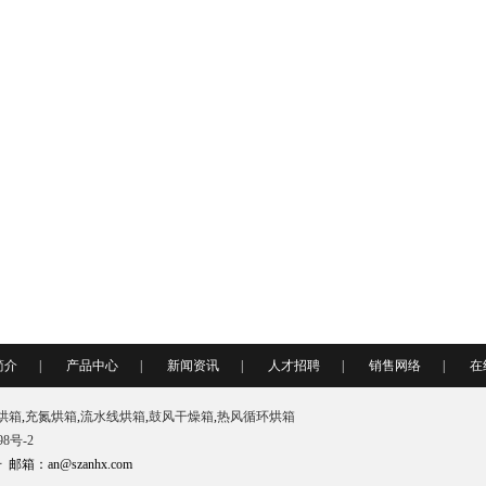
简介
|
产品中心
|
新闻资讯
|
人才招聘
|
销售网络
|
在
烘箱
,
充氮烘箱
,
流水线烘箱
,
鼓风干燥箱
,
热风循环烘箱
98号-2
an@szanhx.com