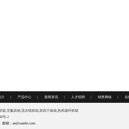
简介
|
产品中心
|
新闻资讯
|
人才招聘
|
销售网络
|
在
烘箱
,
充氮烘箱
,
流水线烘箱
,
鼓风干燥箱
,
热风循环烘箱
98号-2
an@szanhx.com