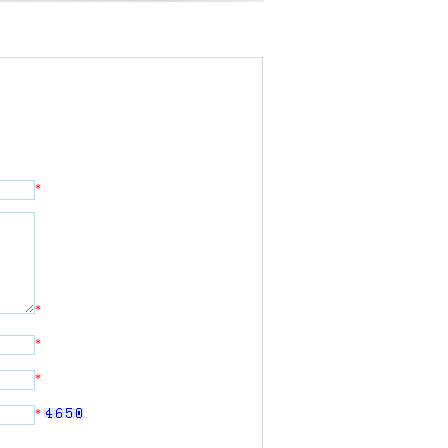
*
*
*
*
*