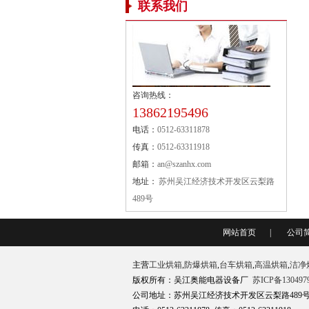
联系我们
咨询热线：
13862195496
电话：
0512-63311878
传真：
0512-63311918
邮箱：
an@szanhx.com
地址：
苏州吴江经济技术开发区云梨路
489号
网站首页
|
公司
主营
工业烘箱
,
防爆烘箱
,
台车烘箱
,
高温烘箱
,
洁净
版权所有：吴江奥能电器设备厂
苏ICP备130497
公司地址：苏州吴江经济技术开发区云梨路489号 邮箱：