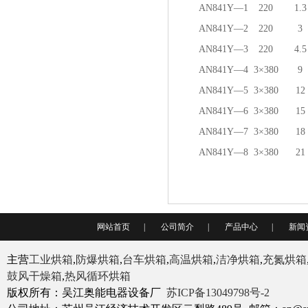
AN841Y—1
220
1.3
AN841Y—2
220
3
AN841Y—3
220
4.5
AN841Y—4
3×380
9
AN841Y—5
3×380
12
AN841Y—6
3×380
15
AN841Y—7
3×380
18
AN841Y—8
3×380
21
网站首页
|
公司简介
|
产品中心
|
新闻
主营
工业烘箱
,
防爆烘箱
,
台车烘箱
,
高温烘箱
,
洁净烘箱
,
充氮烘箱
鼓风干燥箱
,
热风循环烘箱
版权所有：吴江奥能电器设备厂
苏ICP备13049798号-2