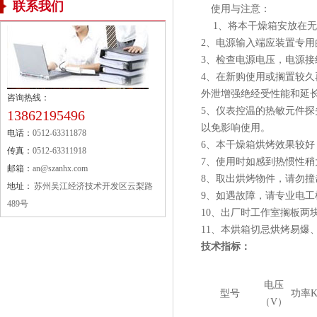
联系我们
使用与注意：
1、将本干燥箱安放在无
2、电源输入端应装置专
3、检查电源电压，电源
4、在新购使用或搁置较久
外泄增强绝经受性能和延
咨询热线：
5、仪表控温的热敏元件
13862195496
以免影响使用。
电话：
0512-63311878
6、本干燥箱烘烤效果较
传真：
0512-63311918
7、使用时如感到热惯性
邮箱：
an@szanhx.com
8、取出烘烤物件，请勿
地址：
苏州吴江经济技术开发区云梨路
9、如遇故障，请专业电工
489号
10、出厂时工作室搁板两
11、本烘箱切忌烘烤易爆
技术指标：
电压
型号
功率
（V）